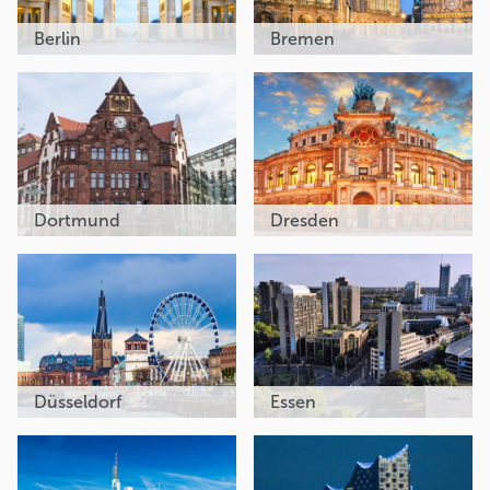
Berlin
Bremen
Dortmund
Dresden
Düsseldorf
Essen