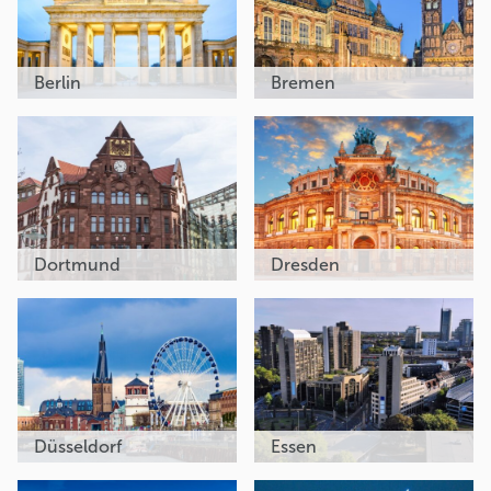
Berlin
Bremen
Dortmund
Dresden
Düsseldorf
Essen