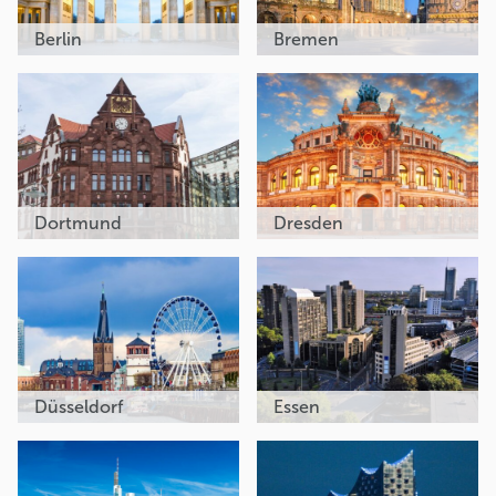
Berlin
Bremen
Dortmund
Dresden
Düsseldorf
Essen