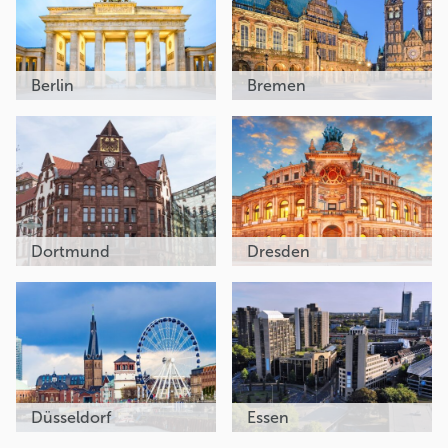
Berlin
Bremen
Dortmund
Dresden
Düsseldorf
Essen