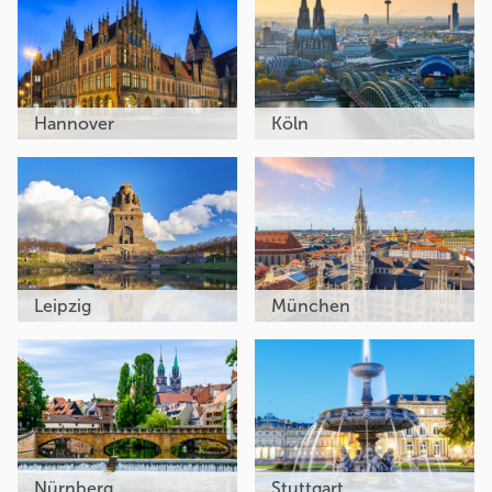
Hannover
Köln
Leipzig
München
Nürnberg
Stuttgart