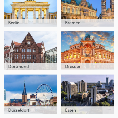
Berlin
Bremen
Dortmund
Dresden
Düsseldorf
Essen