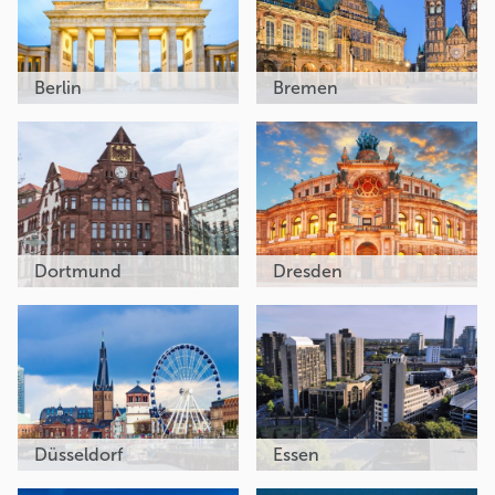
Berlin
Bremen
Dortmund
Dresden
Düsseldorf
Essen