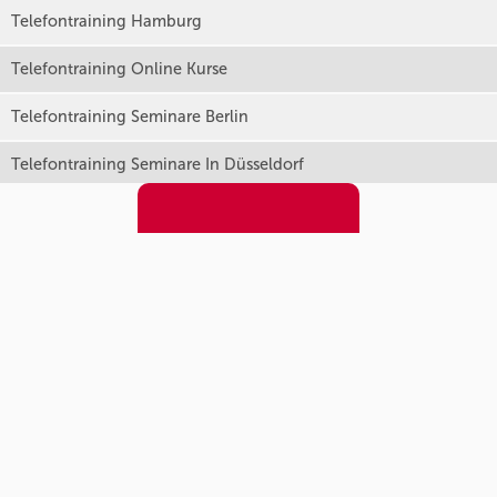
Telefontraining Hamburg
Telefontraining Online Kurse
Telefontraining Seminare Berlin
Telefontraining Seminare In Düsseldorf
Telefontraining
Konfliktmanagement Seminare
Kompakttraining GmbH & Co. KG
Büro Hamburg
Banksstraße 6
20097 Hamburg