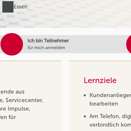
Essen
Ich bin Teilnehmer
für mich anmelden
Lernziele
tende aus
Kundenanliegen 
, Servicecenter,
bearbeiten
are Impulse,
Am Telefon, digi
en für
verbindlich ko