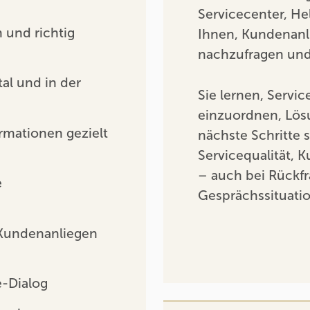
Servicecenter, He
 und richtig
Ihnen, Kundenanli
nachzufragen und
al und in der
Sie lernen, Servic
einzuordnen, Lös
rmationen gezielt
nächste Schritte 
Servicequalität,
– auch bei Rückf
e
Gesprächssituati
 Kundenanliegen
e-Dialog