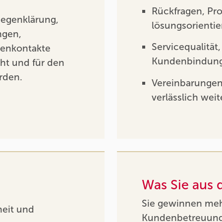
Rückfragen, P
iegenklärung,
lösungsorientie
ngen,
Servicequalität
denkontakte
Kundenbindung 
cht und für den
rden.
Vereinbarungen
verlässlich wei
Was Sie aus
Sie gewinnen mehr
heit und
Kundenbetreuung a