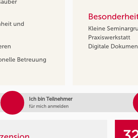
sauber
Besonderhei
heit und
Kleine Seminargr
Praxiswerkstatt
eren
Digitale Dokumen
onelle Betreuung
Ich bin Teilnehmer
für mich anmelden
3
zension